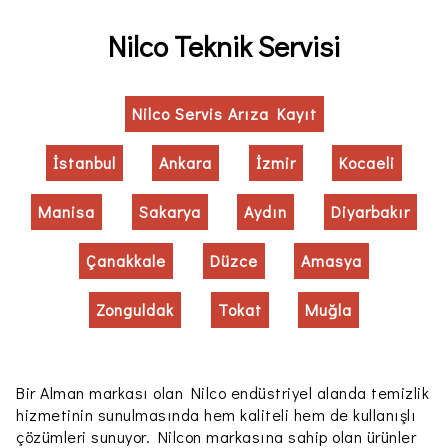
Nilco Teknik Servisi
Nilco Servis Arıza Kayıt
İstanbul
Ankara
İzmir
Kocaeli
Manisa
Sakarya
Aydın
Diyarbakır
Çanakkale
Düzce
Amasya
Zonguldak
Tokat
Muğla
Bir Alman markası olan Nilco endüstriyel alanda temizlik
hizmetinin sunulmasında hem kaliteli hem de kullanışlı
çözümleri sunuyor. Nilcon markasına sahip olan ürünler