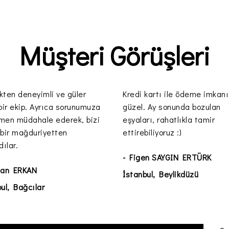
Müşteri Görüşleri
kten deneyimli ve güler
Kredi kartı ile ödeme imkanı
bir ekip. Ayrıca sorunumuza
güzel. Ay sonunda bozulan
men müdahale ederek, bizi
eşyaları, rahatlıkla tamir
 bir mağduriyetten
ettirebiliyoruz :)
dılar.
- Figen SAYGIN ERTÜRK
han ERKAN
İstanbul, Beylikdüzü
ul, Bağcılar