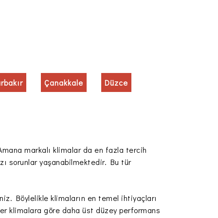
arbakır
Çanakkale
Düzce
 Amana markalı klimalar da en fazla tercih
zı sorunlar yaşanabilmektedir. Bu tür
. Böylelikle klimaların en temel ihtiyaçları
iğer klimalara göre daha üst düzey performans