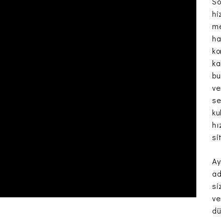
So
hi
me
ha
ko
ka
bu
ve
se
ku
hı
si
Ay
ad
si
ve
dü