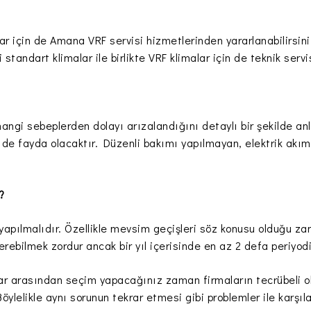
alar için de Amana VRF servisi hizmetlerinden yararlanabilirsi
i standart klimalar ile birlikte VRF klimalar için de teknik ser
hangi sebeplerden dolayı arızalandığını detaylı bir şekilde a
de fayda olacaktır. Düzenli bakımı yapılmayan, elektrik akımı 
?
e yapılmalıdır. Özellikle mevsim geçişleri söz konusu olduğu 
erebilmek zordur ancak bir yıl içerisinde en az 2 defa periyo
ar arasından seçim yapacağınız zaman firmaların tecrübeli ol
öylelikle aynı sorunun tekrar etmesi gibi problemler ile karşı