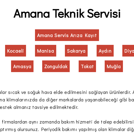
Amana Teknik Servisi
Amana Servis Arıza Kayıt
Kocaeli
Manisa
Sakarya
Aydın
Diy
Amasya
Zonguldak
Tokat
Muğla
malar sıcak ve soğuk hava elde edilmesini sağlayan ürünlerdir.
na klimalarınızda da diğer markalarda yaşanabileceği gibi ba
estek almanız tavsiye edilmektedir.
firmalardan aynı zamanda bakım hizmeti de talep edebilirsiniz
aptırmış olursunuz. Periyodik bakımı yapılmış olan klimalar d