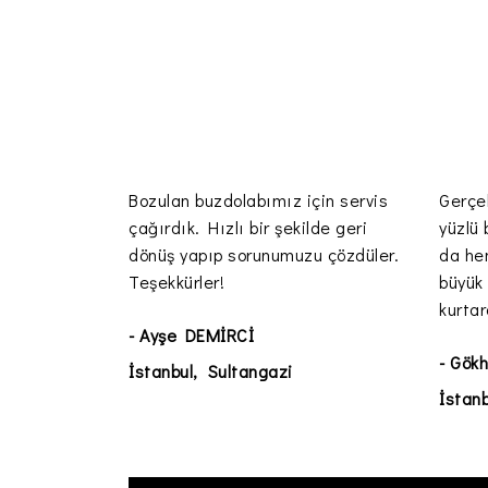
Bozulan buzdolabımız için servis
Gerçe
çağırdık. Hızlı bir şekilde geri
yüzlü 
dönüş yapıp sorunumuzu çözdüler.
da he
Teşekkürler!
büyük
kurtar
- Ayşe DEMİRCİ
- Gök
İstanbul, Sultangazi
İstanb